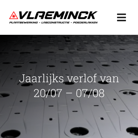
Ga
naar
Togg
inhoud
Navi
Home
Plaatbewerking
Jaarlijks verlof van
Lasconstructie
20/07 – 07/08
Poederlakken
Projecten