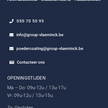
050 70 50 95
info@group-vlaeminck.be
poedercoating@group-vlaeminck.be
Contacteer ons
OPENINGSTIJDEN
Ma – Do: 09u-12u / 13u-17u
Vr: 09u-12u / 13u-15u
Za: Gesloten