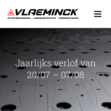
Ga
naar
Togg
inhoud
Navi
Home
Plaatbewerking
Jaarlijks verlof van
Lasconstructie
20/07 – 07/08
Poederlakken
Projecten