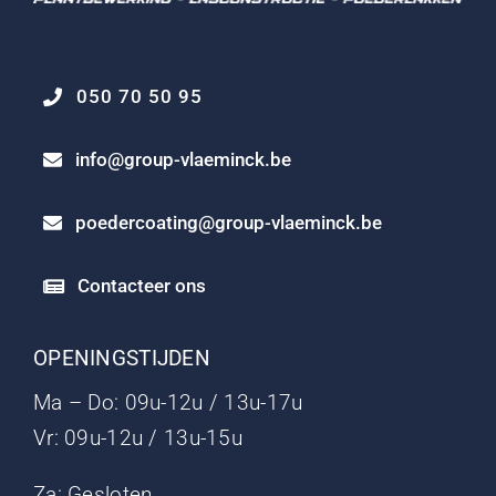
050 70 50 95
info@group-vlaeminck.be
poedercoating@group-vlaeminck.be
Contacteer ons
OPENINGSTIJDEN
Ma – Do: 09u-12u / 13u-17u
Vr: 09u-12u / 13u-15u
Za: Gesloten