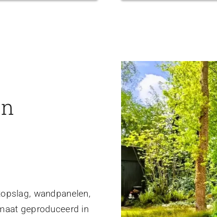
en
topslag, wandpanelen,
 maat geproduceerd in