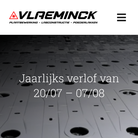
Ga
naar
Togg
inhoud
Navi
Home
Plaatbewerking
Jaarlijks verlof van
Lasconstructie
20/07 – 07/08
Poederlakken
Projecten