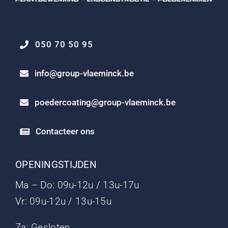
050 70 50 95
info@group-vlaeminck.be
poedercoating@group-vlaeminck.be
Contacteer ons
OPENINGSTIJDEN
Ma – Do: 09u-12u / 13u-17u
Vr: 09u-12u / 13u-15u
Za: Gesloten