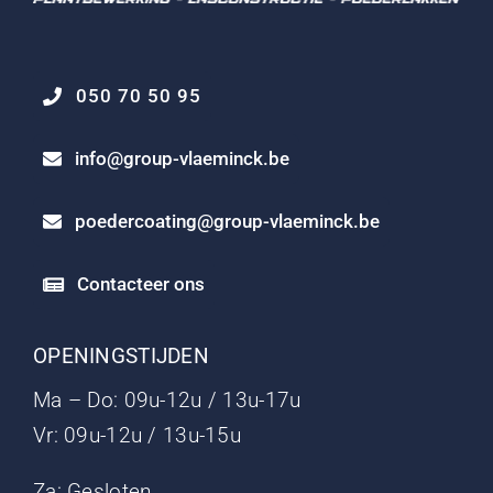
050 70 50 95
info@group-vlaeminck.be
poedercoating@group-vlaeminck.be
Contacteer ons
OPENINGSTIJDEN
Ma – Do: 09u-12u / 13u-17u
Vr: 09u-12u / 13u-15u
Za: Gesloten