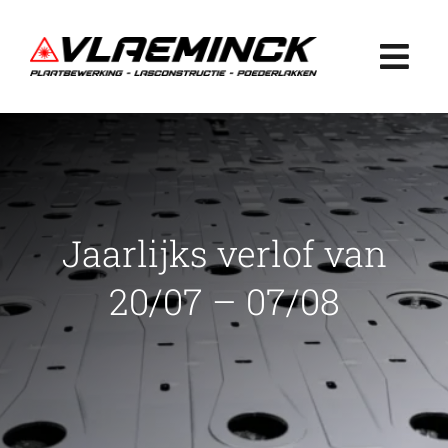
Ga
naar
Togg
inhoud
Navi
Home
Plaatbewerking
Jaarlijks verlof van
Lasconstructie
20/07 – 07/08
Poederlakken
Projecten