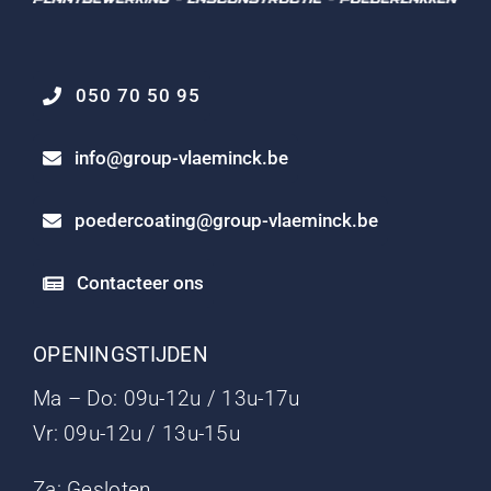
050 70 50 95
info@group-vlaeminck.be
poedercoating@group-vlaeminck.be
Contacteer ons
OPENINGSTIJDEN
Ma – Do: 09u-12u / 13u-17u
Vr: 09u-12u / 13u-15u
Za: Gesloten