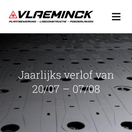
Ga
naar
Togg
inhoud
Navi
Home
Plaatbewerking
Jaarlijks verlof van
Lasconstructie
20/07 – 07/08
Poederlakken
Projecten