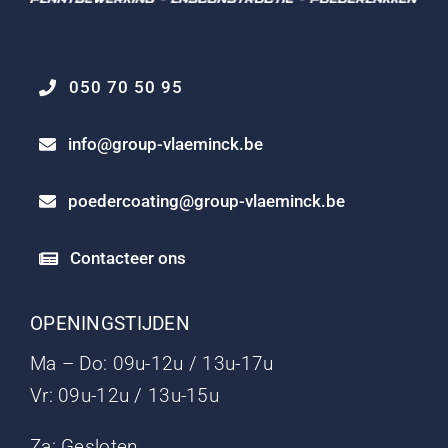
050 70 50 95
info@group-vlaeminck.be
poedercoating@group-vlaeminck.be
Contacteer ons
OPENINGSTIJDEN
Ma – Do: 09u-12u / 13u-17u
Vr: 09u-12u / 13u-15u
Za: Gesloten