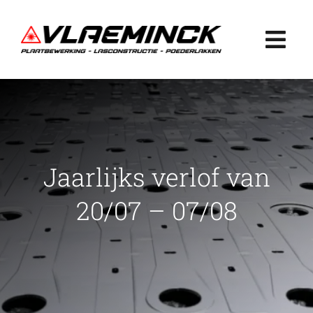
Ga
naar
Togg
inhoud
Navi
Home
Plaatbewerking
Jaarlijks verlof van
Lasconstructie
20/07 – 07/08
Poederlakken
Projecten