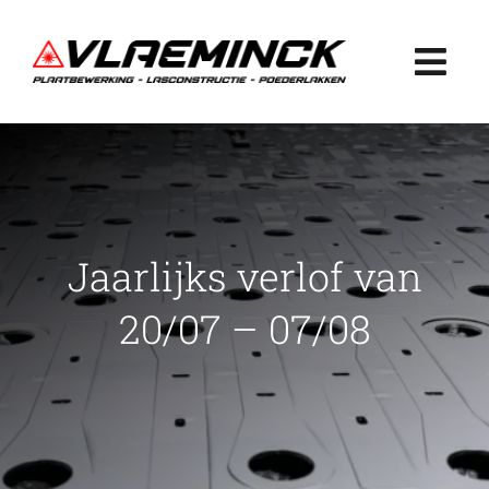
Ga
naar
Togg
inhoud
Navi
Home
Plaatbewerking
Jaarlijks verlof van
Lasconstructie
20/07 – 07/08
Poederlakken
Projecten