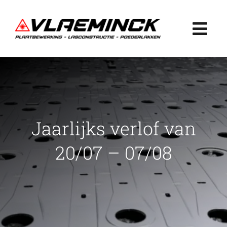
Ga
naar
Togg
inhoud
Navi
Home
Plaatbewerking
Jaarlijks verlof van
Lasconstructie
20/07 – 07/08
Poederlakken
Projecten