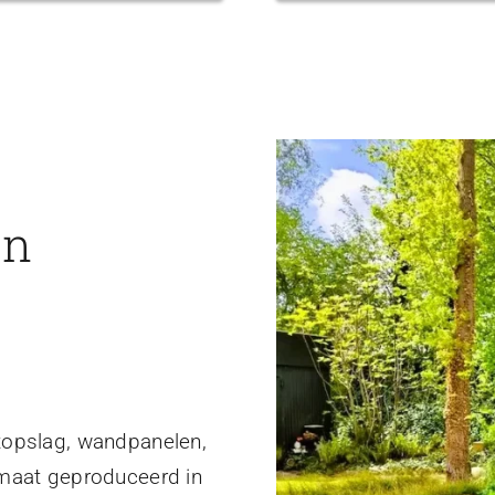
en
topslag, wandpanelen,
 maat geproduceerd in