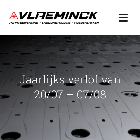
Ga
naar
Togg
inhoud
Navi
Home
Plaatbewerking
Jaarlijks verlof van
Lasconstructie
20/07 – 07/08
Poederlakken
Projecten