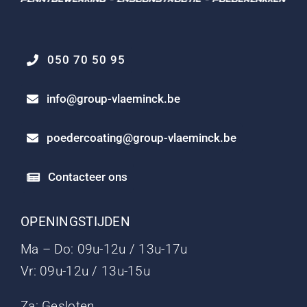
050 70 50 95
info@group-vlaeminck.be
poedercoating@group-vlaeminck.be
Contacteer ons
OPENINGSTIJDEN
Ma – Do: 09u-12u / 13u-17u
Vr: 09u-12u / 13u-15u
Za: Gesloten