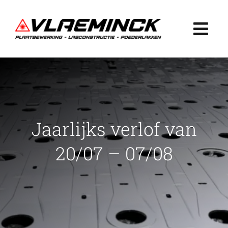
Ga
naar
Togg
inhoud
Navi
Home
Plaatbewerking
Jaarlijks verlof van
Lasconstructie
20/07 – 07/08
Poederlakken
Projecten