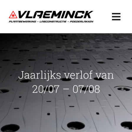
Ga
naar
Togg
inhoud
Navi
Home
Plaatbewerking
Jaarlijks verlof van
Lasconstructie
20/07 – 07/08
Poederlakken
Projecten