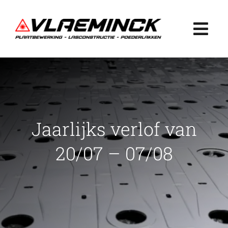
Ga
naar
Togg
inhoud
Navi
Home
Plaatbewerking
Jaarlijks verlof van
Lasconstructie
20/07 – 07/08
Poederlakken
Projecten