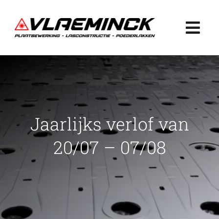
Ga
naar
Togg
inhoud
Navi
Home
Plaatbewerking
Jaarlijks verlof van
Lasconstructie
20/07 – 07/08
Poederlakken
Projecten