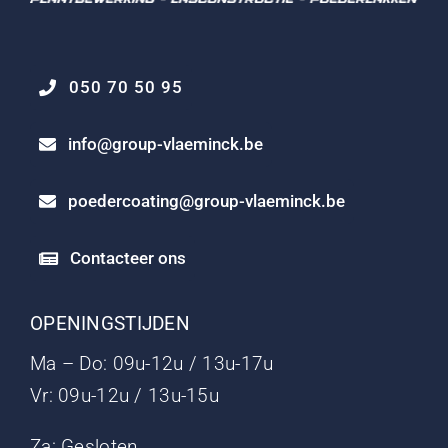
050 70 50 95
info@group-vlaeminck.be
poedercoating@group-vlaeminck.be
Contacteer ons
OPENINGSTIJDEN
Ma – Do: 09u-12u / 13u-17u
Vr: 09u-12u / 13u-15u
Za: Gesloten