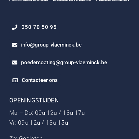
050 70 50 95
info@group-vlaeminck.be
poedercoating@group-vlaeminck.be
Contacteer ons
OPENINGSTIJDEN
Ma – Do: 09u-12u / 13u-17u
Vr: 09u-12u / 13u-15u
Za: Gesloten