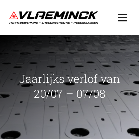
Ga
naar
Togg
inhoud
Navi
Home
Plaatbewerking
Jaarlijks verlof van
Lasconstructie
20/07 – 07/08
Poederlakken
Projecten