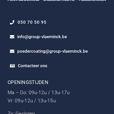
050 70 50 95
info@group-vlaeminck.be
poedercoating@group-vlaeminck.be
Contacteer ons
OPENINGSTIJDEN
Ma – Do: 09u-12u / 13u-17u
Vr: 09u-12u / 13u-15u
Za: Gesloten