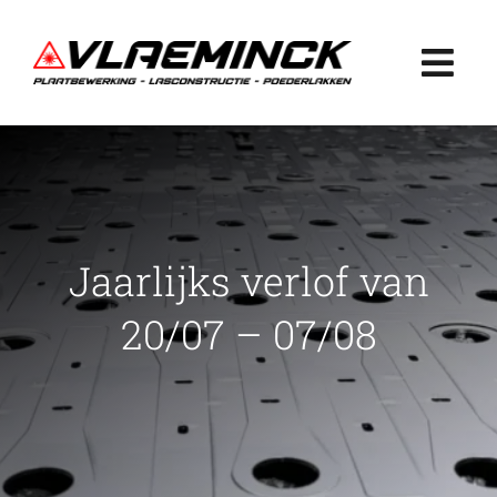
Ga
naar
Togg
inhoud
Navi
Home
Plaatbewerking
Jaarlijks verlof van
Lasconstructie
20/07 – 07/08
Poederlakken
Projecten