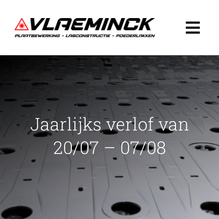
Ga
naar
Togg
inhoud
Navi
Home
Plaatbewerking
Jaarlijks verlof van
Lasconstructie
20/07 – 07/08
Poederlakken
Projecten