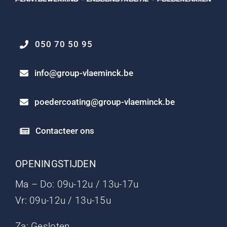
050 70 50 95
info@group-vlaeminck.be
poedercoating@group-vlaeminck.be
Contacteer ons
OPENINGSTIJDEN
Ma – Do: 09u-12u / 13u-17u
Vr: 09u-12u / 13u-15u
Za: Gesloten