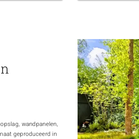
en
topslag, wandpanelen,
 maat geproduceerd in