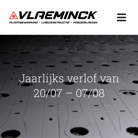
Ga
naar
Togg
inhoud
Navi
Home
Plaatbewerking
Jaarlijks verlof van
Lasconstructie
20/07 – 07/08
Poederlakken
Projecten