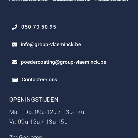
050 70 50 95
info@group-vlaeminck.be
poedercoating@group-vlaeminck.be
Contacteer ons
OPENINGSTIJDEN
Ma – Do: 09u-12u / 13u-17u
Vr: 09u-12u / 13u-15u
Za: Gesloten