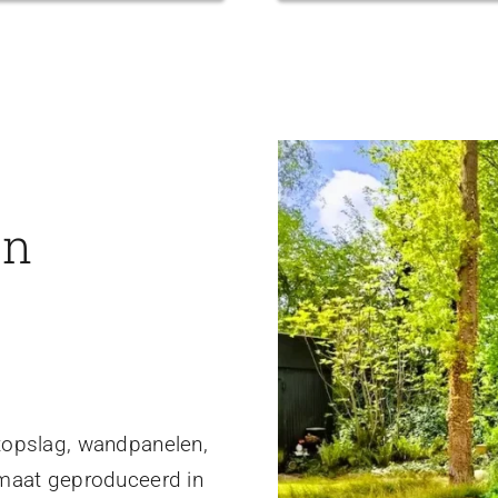
en
topslag, wandpanelen,
 maat geproduceerd in