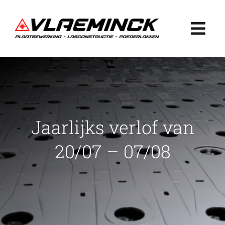
Ga
naar
Togg
inhoud
Navi
Home
Plaatbewerking
Jaarlijks verlof van
Lasconstructie
20/07 – 07/08
Poederlakken
Projecten