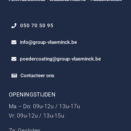
050 70 50 95
info@group-vlaeminck.be
poedercoating@group-vlaeminck.be
Contacteer ons
OPENINGSTIJDEN
Ma – Do: 09u-12u / 13u-17u
Vr: 09u-12u / 13u-15u
Za: Gesloten