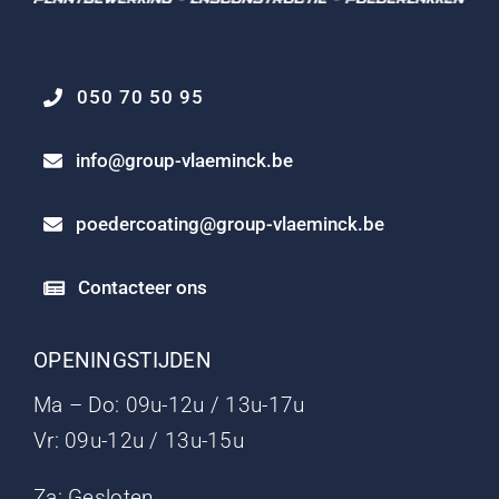
050 70 50 95
info@group-vlaeminck.be
poedercoating@group-vlaeminck.be
Contacteer ons
OPENINGSTIJDEN
Ma – Do: 09u-12u / 13u-17u
Vr: 09u-12u / 13u-15u
Za: Gesloten