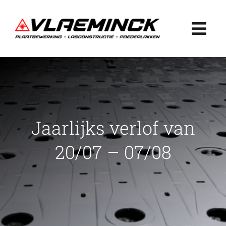
Ga
naar
Togg
inhoud
Navi
Home
Plaatbewerking
Jaarlijks verlof van
Lasconstructie
20/07 – 07/08
Poederlakken
Projecten