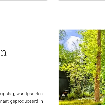
en
topslag, wandpanelen,
 maat geproduceerd in