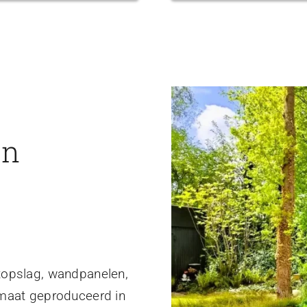
en
topslag, wandpanelen,
 maat geproduceerd in