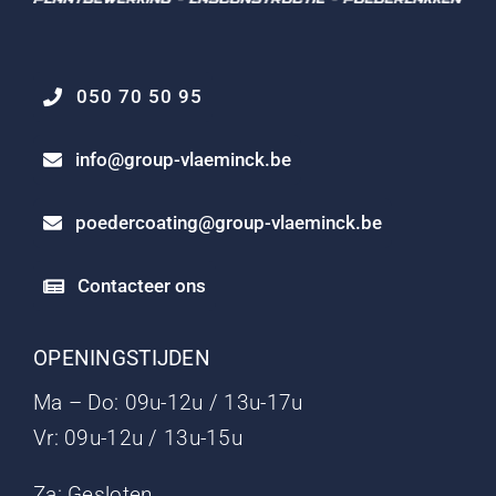
050 70 50 95
info@group-vlaeminck.be
poedercoating@group-vlaeminck.be
Contacteer ons
OPENINGSTIJDEN
Ma – Do: 09u-12u / 13u-17u
Vr: 09u-12u / 13u-15u
Za: Gesloten