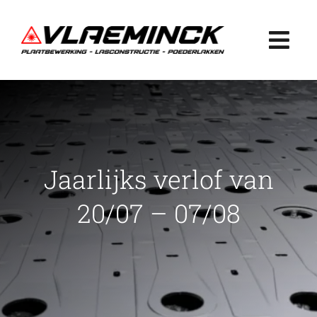
Ga
naar
Togg
inhoud
Navi
Home
Plaatbewerking
Jaarlijks verlof van
Lasconstructie
20/07 – 07/08
Poederlakken
Projecten