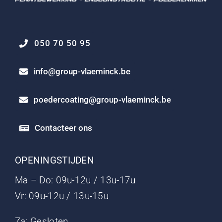
050 70 50 95
info@group-vlaeminck.be
poedercoating@group-vlaeminck.be
Contacteer ons
OPENINGSTIJDEN
Ma – Do: 09u-12u / 13u-17u
Vr: 09u-12u / 13u-15u
Za: Gesloten