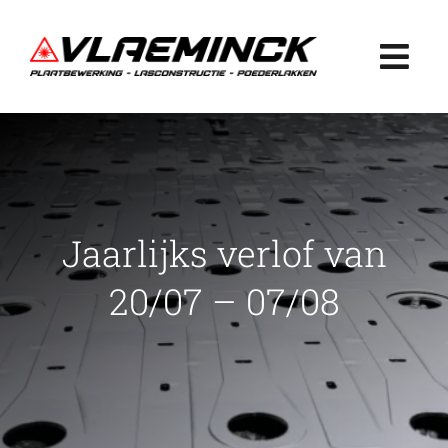
Ga
naar
Togg
inhoud
Navi
Home
Plaatbewerking
Jaarlijks verlof van
Lasconstructie
20/07 – 07/08
Poederlakken
Projecten