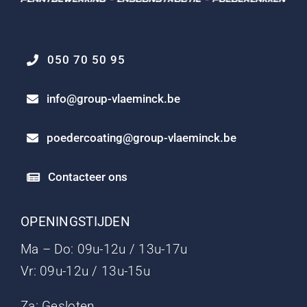
050 70 50 95
info@group-vlaeminck.be
poedercoating@group-vlaeminck.be
Contacteer ons
OPENINGSTIJDEN
Ma – Do: 09u-12u / 13u-17u
Vr: 09u-12u / 13u-15u
Za: Gesloten