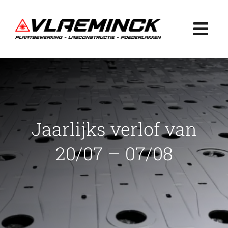
Ga
naar
Togg
inhoud
Navi
Home
Plaatbewerking
Jaarlijks verlof van
Lasconstructie
20/07 – 07/08
Poederlakken
Projecten