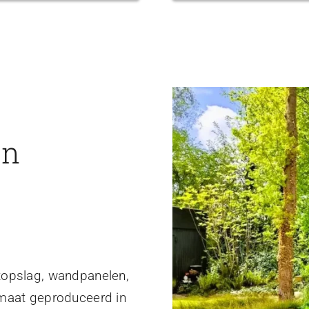
en
topslag, wandpanelen,
 maat geproduceerd in