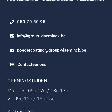
050 70 50 95
info@group-vlaeminck.be
poedercoating@group-vlaeminck.be
Contacteer ons
OPENINGSTIJDEN
Ma – Do: 09u-12u / 13u-17u
Vr: 09u-12u / 13u-15u
Za: Gesloten