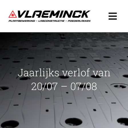
Ga
naar
Togg
inhoud
Navi
Home
Plaatbewerking
Jaarlijks verlof van
Lasconstructie
20/07 – 07/08
Poederlakken
Projecten