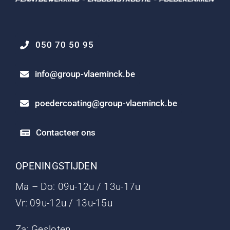
050 70 50 95
info@group-vlaeminck.be
poedercoating@group-vlaeminck.be
Contacteer ons
OPENINGSTIJDEN
Ma – Do: 09u-12u / 13u-17u
Vr: 09u-12u / 13u-15u
Za: Gesloten