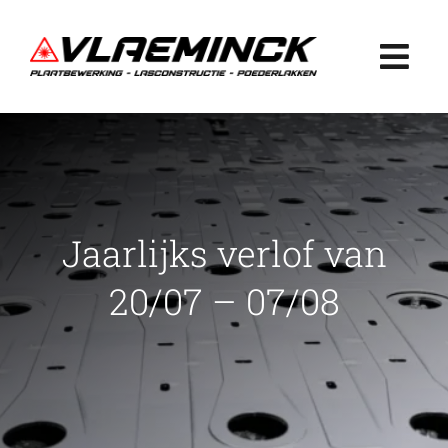
Ga
naar
Togg
inhoud
Navi
Home
Plaatbewerking
Jaarlijks verlof van
Lasconstructie
20/07 – 07/08
Poederlakken
Projecten