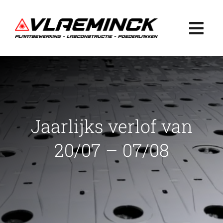
Ga
naar
Togg
inhoud
Navi
Home
Plaatbewerking
Jaarlijks verlof van
Lasconstructie
20/07 – 07/08
Poederlakken
Projecten