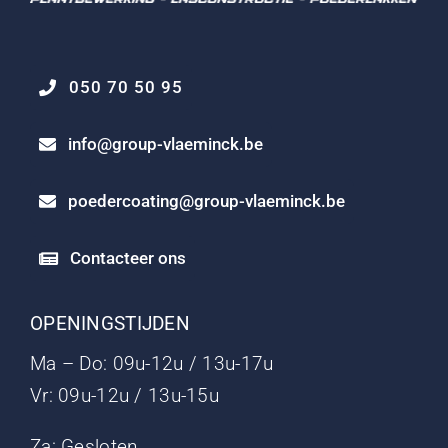
050 70 50 95
info@group-vlaeminck.be
poedercoating@group-vlaeminck.be
Contacteer ons
OPENINGSTIJDEN
Ma – Do: 09u-12u / 13u-17u
Vr: 09u-12u / 13u-15u
Za: Gesloten