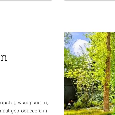
en
topslag, wandpanelen,
 maat geproduceerd in