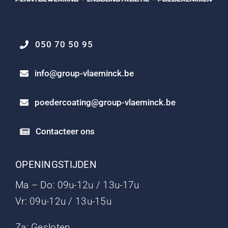
050 70 50 95
info@group-vlaeminck.be
poedercoating@group-vlaeminck.be
Contacteer ons
OPENINGSTIJDEN
Ma – Do: 09u-12u / 13u-17u
Vr: 09u-12u / 13u-15u
Za: Gesloten