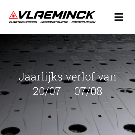
Ga
naar
Togg
inhoud
Navi
Home
Plaatbewerking
Jaarlijks verlof van
Lasconstructie
20/07 – 07/08
Poederlakken
Projecten