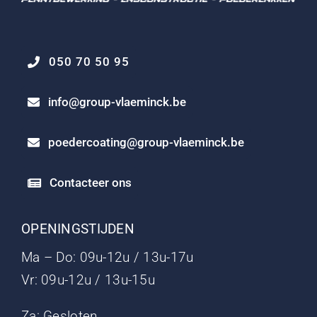
050 70 50 95
info@group-vlaeminck.be
poedercoating@group-vlaeminck.be
Contacteer ons
OPENINGSTIJDEN
Ma – Do: 09u-12u / 13u-17u
Vr: 09u-12u / 13u-15u
Za: Gesloten