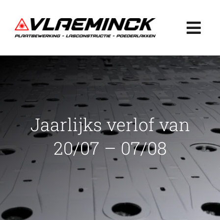
Ga
naar
Togg
inhoud
Navi
Home
Plaatbewerking
Jaarlijks verlof van
Lasconstructie
20/07 – 07/08
Poederlakken
Projecten