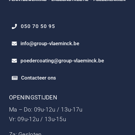
050 70 50 95
info@group-vlaeminck.be
poedercoating@group-vlaeminck.be
Contacteer ons
OPENINGSTIJDEN
Ma – Do: 09u-12u / 13u-17u
Vr: 09u-12u / 13u-15u
Za: Gesloten