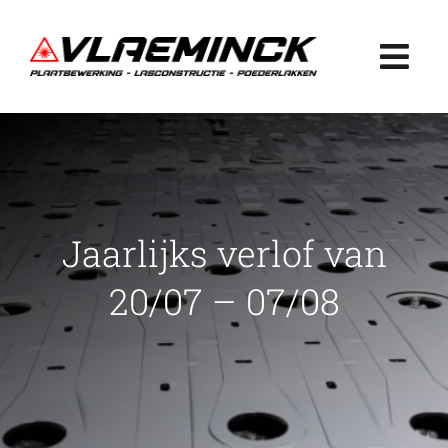
Ga
naar
Togg
inhoud
Navi
Home
Plaatbewerking
Jaarlijks verlof van
Lasconstructie
20/07 – 07/08
Poederlakken
Projecten