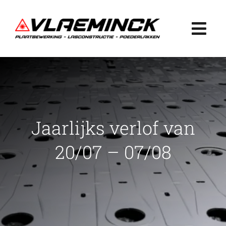
Ga
naar
Togg
inhoud
Navi
Home
Plaatbewerking
Jaarlijks verlof van
Lasconstructie
20/07 – 07/08
Poederlakken
Projecten