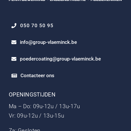
050 70 50 95
info@group-vlaeminck.be
poedercoating@group-vlaeminck.be
Contacteer ons
OPENINGSTIJDEN
Ma – Do: 09u-12u / 13u-17u
Vr: 09u-12u / 13u-15u
Za: Gesloten