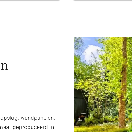
en
topslag, wandpanelen,
 maat geproduceerd in