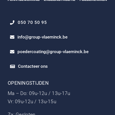
050 70 50 95
info@group-vlaeminck.be
poedercoating@group-vlaeminck.be
Contacteer ons
OPENINGSTIJDEN
Ma – Do: 09u-12u / 13u-17u
Vr: 09u-12u / 13u-15u
Za: Gesloten