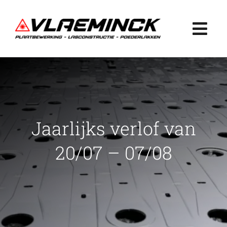
Ga
naar
Togg
inhoud
Navi
Home
Plaatbewerking
Jaarlijks verlof van
Lasconstructie
20/07 – 07/08
Poederlakken
Projecten