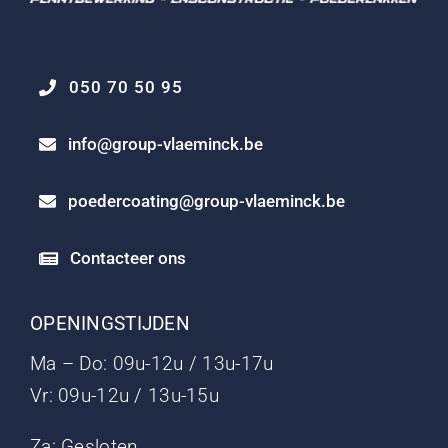
050 70 50 95
info@group-vlaeminck.be
poedercoating@group-vlaeminck.be
Contacteer ons
OPENINGSTIJDEN
Ma – Do: 09u-12u / 13u-17u
Vr: 09u-12u / 13u-15u
Za: Gesloten