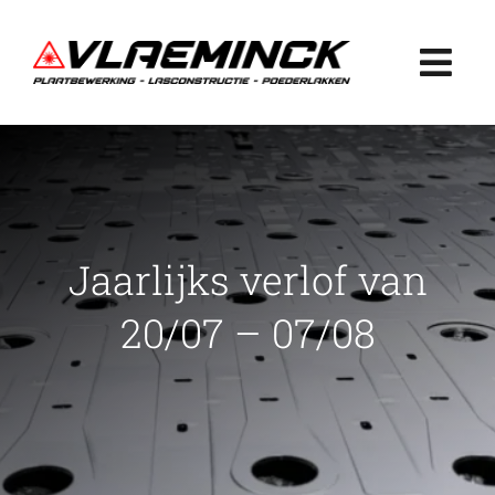
Ga
naar
Togg
inhoud
Navi
Home
Plaatbewerking
Jaarlijks verlof van
Lasconstructie
20/07 – 07/08
Poederlakken
Projecten