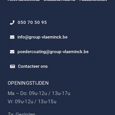
050 70 50 95
info@group-vlaeminck.be
poedercoating@group-vlaeminck.be
Contacteer ons
OPENINGSTIJDEN
Ma – Do: 09u-12u / 13u-17u
Vr: 09u-12u / 13u-15u
Za: Gesloten