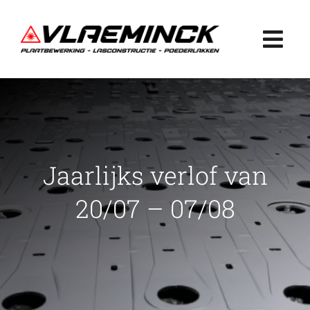
Ga
naar
Togg
inhoud
Navi
Home
Plaatbewerking
Jaarlijks verlof van
Lasconstructie
20/07 – 07/08
Poederlakken
Projecten