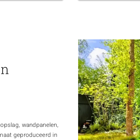
en
topslag, wandpanelen,
 maat geproduceerd in