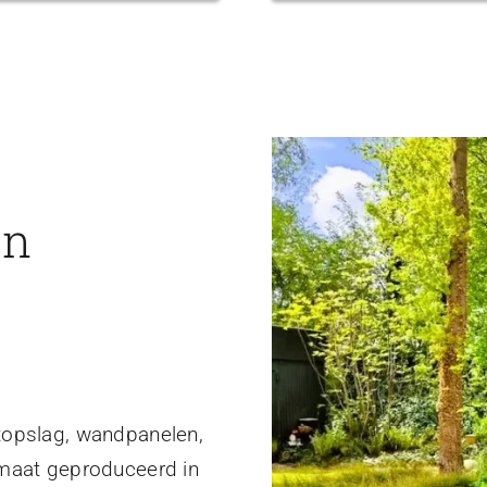
en
topslag, wandpanelen,
 maat geproduceerd in