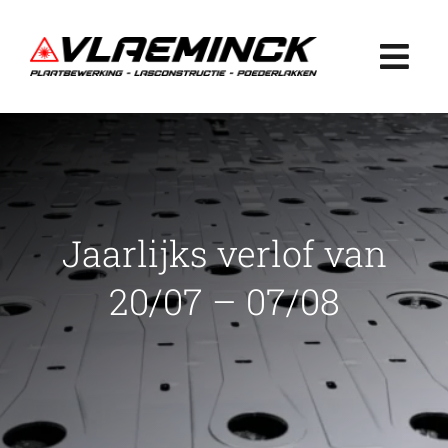
Ga
naar
Togg
inhoud
Navi
Home
Plaatbewerking
Jaarlijks verlof van
Lasconstructie
20/07 – 07/08
Poederlakken
Projecten