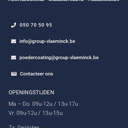
050 70 50 95
info@group-vlaeminck.be
poedercoating@group-vlaeminck.be
Contacteer ons
OPENINGSTIJDEN
Ma – Do: 09u-12u / 13u-17u
Vr: 09u-12u / 13u-15u
Za: Gesloten