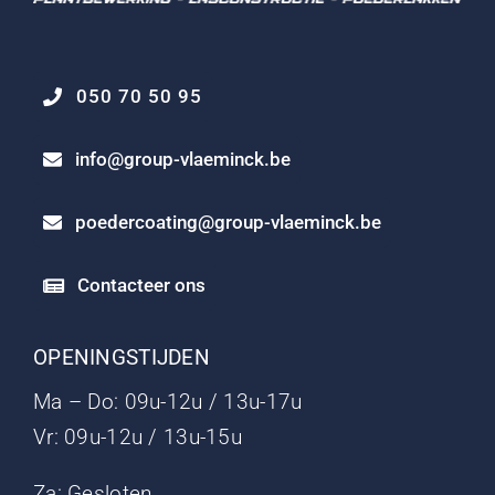
050 70 50 95
info@group-vlaeminck.be
poedercoating@group-vlaeminck.be
Contacteer ons
OPENINGSTIJDEN
Ma – Do: 09u-12u / 13u-17u
Vr: 09u-12u / 13u-15u
Za: Gesloten