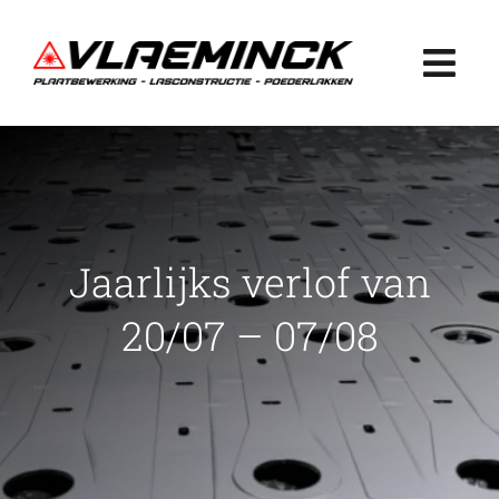
Ga
naar
Togg
inhoud
Navi
Home
Plaatbewerking
Jaarlijks verlof van
Lasconstructie
20/07 – 07/08
Poederlakken
Projecten