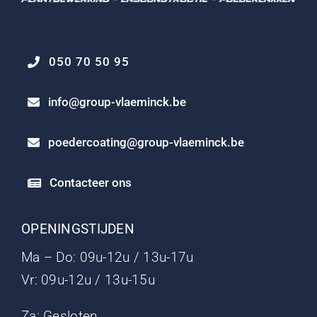
050 70 50 95
info@group-vlaeminck.be
poedercoating@group-vlaeminck.be
Contacteer ons
OPENINGSTIJDEN
Ma – Do: 09u-12u / 13u-17u
Vr: 09u-12u / 13u-15u
Za: Gesloten