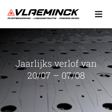
Ga
naar
Togg
inhoud
Navi
Home
Plaatbewerking
Jaarlijks verlof van
Lasconstructie
20/07 – 07/08
Poederlakken
Projecten