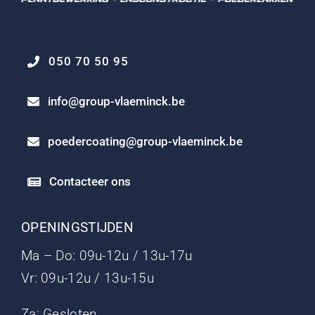
050 70 50 95
info@group-vlaeminck.be
poedercoating@group-vlaeminck.be
Contacteer ons
OPENINGSTIJDEN
Ma – Do: 09u-12u / 13u-17u
Vr: 09u-12u / 13u-15u
Za: Gesloten