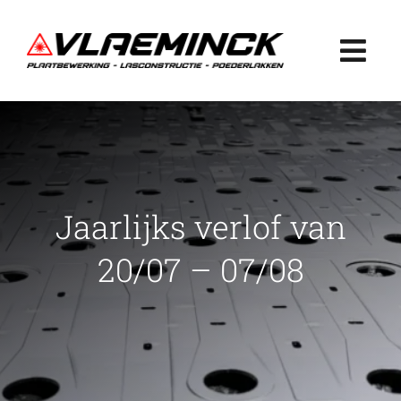
Ga
naar
Togg
inhoud
Navi
Home
Plaatbewerking
Jaarlijks verlof van
Lasconstructie
20/07 – 07/08
Poederlakken
Projecten