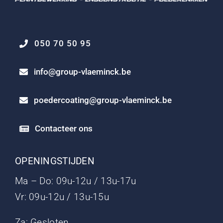
050 70 50 95
info@group-vlaeminck.be
poedercoating@group-vlaeminck.be
Contacteer ons
OPENINGSTIJDEN
Ma – Do: 09u-12u / 13u-17u
Vr: 09u-12u / 13u-15u
Za: Gesloten