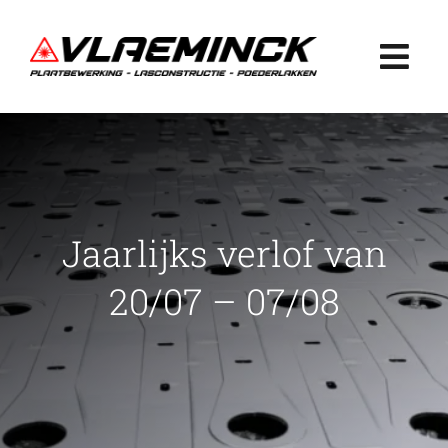
Ga
naar
Togg
inhoud
Navi
Home
Plaatbewerking
Jaarlijks verlof van
Lasconstructie
20/07 – 07/08
Poederlakken
Projecten