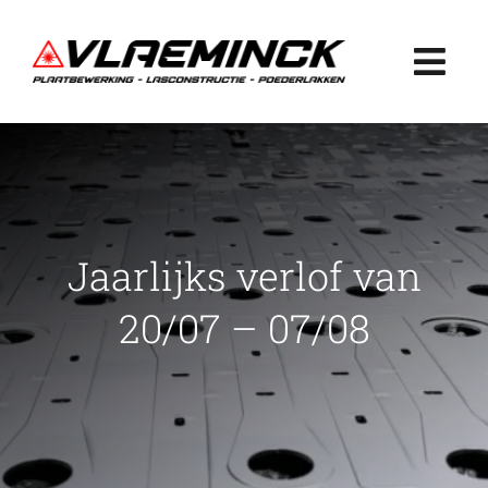
Ga
naar
Togg
inhoud
Navi
Home
Plaatbewerking
Jaarlijks verlof van
Lasconstructie
20/07 – 07/08
Poederlakken
Projecten