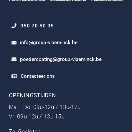
050 70 50 95
info@group-vlaeminck.be
poedercoating@group-vlaeminck.be
Contacteer ons
OPENINGSTIJDEN
Ma – Do: 09u-12u / 13u-17u
Vr: 09u-12u / 13u-15u
Za: Gesloten