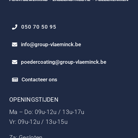
050 70 50 95
info@group-vlaeminck.be
poedercoating@group-vlaeminck.be
Contacteer ons
OPENINGSTIJDEN
Ma – Do: 09u-12u / 13u-17u
Vr: 09u-12u / 13u-15u
Za: Gesloten