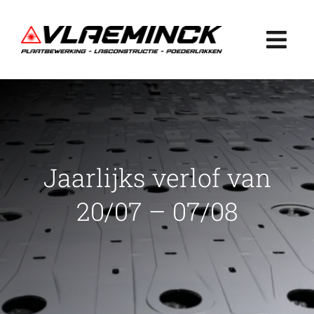
Ga
naar
Togg
inhoud
Navi
Home
Plaatbewerking
Jaarlijks verlof van
Lasconstructie
20/07 – 07/08
Poederlakken
Projecten